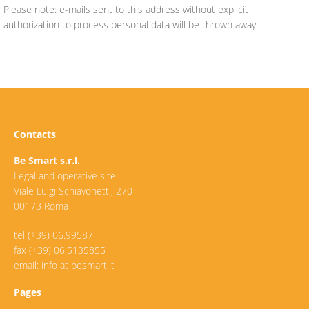
Please note: e-mails sent to this address without explicit
authorization to process personal data will be thrown away.
Contacts
Be Smart s.r.l.
Legal and operative site:
Viale Luigi Schiavonetti, 270
00173 Roma
tel (+39) 06.99587
fax (+39) 06.5135855
email: info at besmart.it
Pages