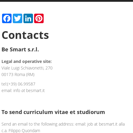
Facebook
Twitter
LinkedIn
Pinterest
Contacts
Be Smart s.r.l.
Legal and operative site
:
Viale Luigi Schiavonetti, 270
00173 Roma (RM)
tel:
(+39)
06.99587
email: info
at
besmart.it
To send curriculum vitae et studiorum
Send an email to the following address: email: job at besmart.it alla
c.a. Filippo Quondam